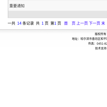
重要通知
一共
14
条记录 共
1
页 第
1
页
首 页
上一页
下一页
末
版权所有
地址：哈尔滨市香坊区和平路24
传真：0451-82
技术支持