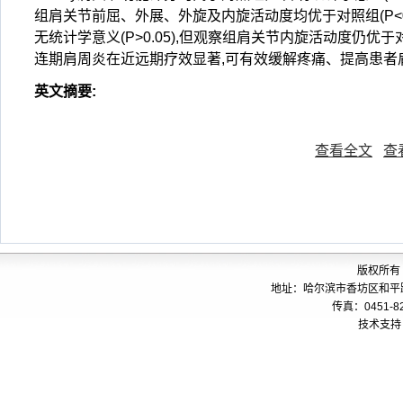
组肩关节前屈、外展、外旋及内旋活动度均优于对照组(P<0
无统计学意义(P>0.05),但观察组肩关节内旋活动度仍优于
连期肩周炎在近远期疗效显著,可有效缓解疼痛、提高患者
英文摘要
:
查看全文
查
版权所有
地址：哈尔滨市香坊区和平路24
传真：0451-82
技术支持