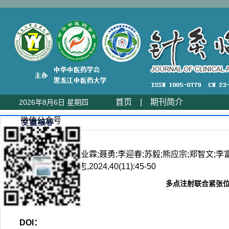
首页
|
期刊简介
2026年8月6日 星期四
微信公众号
文章摘要
马幸福;朱俊琛;贺业霖;聂勇;李迎春;苏毅;熊应宗;郑智文
究[J].针灸临床杂志,2024,40(11):45-50
多点注射联合紧张
DOI：