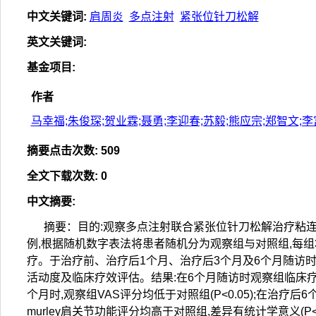
中文关键词
:
肩周炎
多点注射
紧张位针刀松解
英文关键词
:
基金项目
:
作者
马幸福;朱俊琛;贺业霖;聂勇;李迎春;苏毅;熊应宗;郑智文;李
摘要点击次数
:
509
全文下载次数
:
0
中文摘要
:
摘要：目的:观察多点注射联合紧张位针刀松解治疗粘连
例,根据随机数字表法将患者随机分为观察组与对照组,每组
疗。于治疗前、治疗后1个月、治疗后3个月及6个月随访时进行疼
活动度及临床疗效评估。结果:在6个月随访时观察组临床疗效
个月时,观察组VAS评分均低于对照组(P<0.05);在治疗后
murley肩关节功能评分均高于对照组,差异有统计学意义(