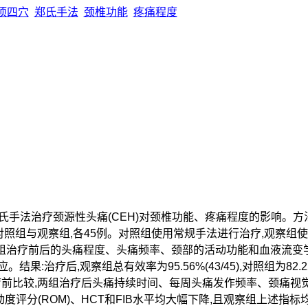
项四穴
郑氏手法
颈椎功能
疼痛程度
手法治疗颈源性头痛(CEH)对颈椎功能、疼痛程度的影响。方法:将
对照组与观察组,各45例。对照组使用常规手法进行治疗,观察组
组治疗前后的头痛程度、头痛频率、颈部的活动功能和血液流变学[
。结果:治疗后,观察组总有效率为95.56%(43/45),对照组为82.2
与治疗前比较,两组治疗后头痛持续时间、每周头痛发作频率、颈痛视觉
动度评分(ROM)、HCT和FIB水平均大幅下降,且观察组上述指