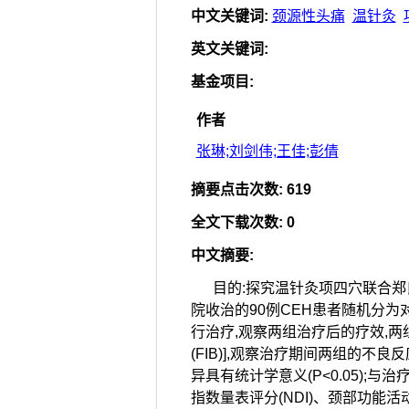
中文关键词
:
颈源性头痛
温针灸
英文关键词
:
基金项目
:
作者
张琳;刘剑伟;王佳;彭倩
摘要点击次数
:
619
全文下载次数
:
0
中文摘要
:
目的:探究温针灸项四穴联合郑氏
院收治的90例CEH患者随机分为
行治疗,观察两组治疗后的疗效,两
(FIB)],观察治疗期间两组的不良反应
异具有统计学意义(P<0.05);
指数量表评分(NDI)、颈部功能活