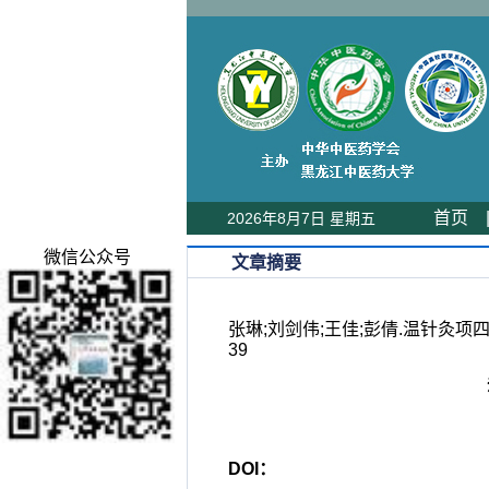
首页
2026年8月7日 星期五
微信公众号
文章摘要
张琳;刘剑伟;王佳;彭倩.温针灸项四
39
DOI：