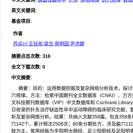
英文关键词
:
基金项目
:
作者
苏运川;王钰淞;梁吉;周明园;尹洪娜
摘要点击次数
:
316
全文下载次数
:
0
中文摘要
:
摘要：目的：运用数据挖掘及复杂网络分析技术，探讨
穴规律。方法：检索中国期刊全文数据库（CNKI）、万
文科技期刊数据库（VIP）中文数据库和 Cochrane Libra
日收录的针灸治疗缺血性卒中运动障碍的临床研究文献，
析及复杂网络分析。结果：共纳入文献358篇，包含358条
穴142个，累计频次2508次；60条分期处方，涉及腧穴
肢为主，常用经脉为手阳明大肠经、足少阳胆经及足阳明胃