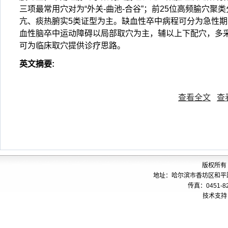
三项最常用穴对为“外关-曲池-合谷”；前25位高频腧穴
亢、痰热腑实5类证型为主。缺血性卒中病程可分为急性
血性脑卒中运动障碍以局部取穴为主，辅以上下配穴，多
可为临床取穴提供诊疗思路。
英文摘要
:
查看全文
查
版权所有
地址：哈尔滨市香坊区和平路24
传真：0451-82
技术支持