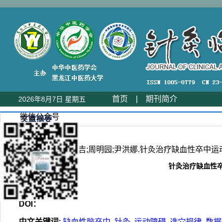
首页
|
期刊简介
2026年8月7日 星期五
微信公众号
文章摘要
苏运川;王钰淞;梁吉;周明园;尹洪娜.针灸治疗缺血性卒中运动障碍的
针灸治疗缺血性卒
DOI：
中文关键词
:
缺血性脑卒中
针灸
运动障碍
选穴规律
数据