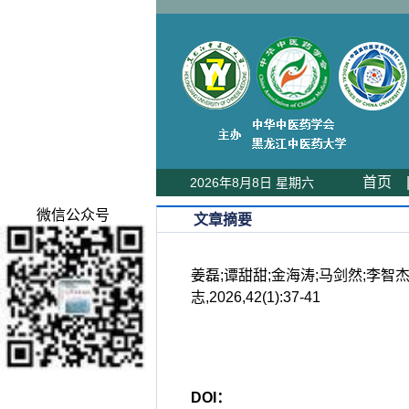
首页
2026年8月8日 星期六
微信公众号
文章摘要
姜磊;谭甜甜;金海涛;马剑然;李
志,2026,42(1):37-41
DOI：