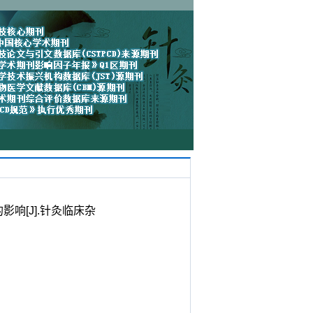
响[J].针灸临床杂