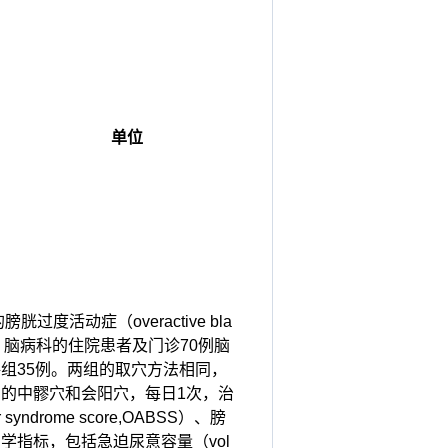
单位
膀胱过度活动症（overactive bla
科、脑病科的住院患者及门诊70例脑
组35例。两组的取穴方法相同，
的中髎穴和会阳穴，每日1次，治
drome score,OABSS）、膀
-q）及尿动力学指标，包括急迫尿意容量（vol