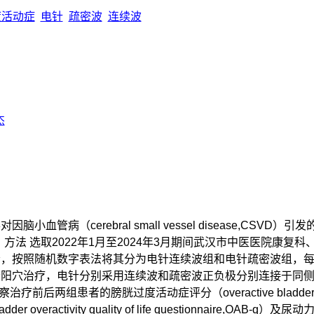
度活动症
电针
疏密波
连续波
杰
血管病（cerebral small vessel disease,CSVD）引发的
响。方法 选取2022年1月至2024年3月期间武汉市中医医院康复
，按照随机数字表法将其分为电针连续波组和电针疏密波组，每
阳穴治疗，电针分别采用连续波和疏密波正负极分别连接于同侧
前后两组患者的膀胱过度活动症评分（overactive bladder syn
veractivity quality of life questionnaire,OAB