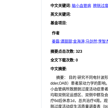
中文关键词
:
脑小血管病
膀胱过
英文关键词
:
基金项目
:
作者
姜磊;谭甜甜;金海涛;马剑然;李智
摘要点击次数
:
323
全文下载次数
:
0
中文摘要
:
摘要： 目的 研究不同电针波形对因脑小
dder,OAB）患者尿动力学的影
小血管病所致膀胱过度活动症患者
均取双侧足运感区、双侧中髎及会
疗6d后休息1d，总共治疗4周。观察治疗
胱过度活动症生活质量调查表（bladder o